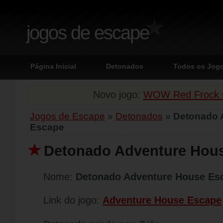
jogos de escape
Página Inicial
Detonados
Todos os Jog
Novo jogo:
WOW Red Frock G
Jogos de Escape
»
Detonados
»
Detonado 
Escape
Detonado Adventure Hou
Nome:
Detonado Adventure House Es
Link do jogo:
Adventure House Escape