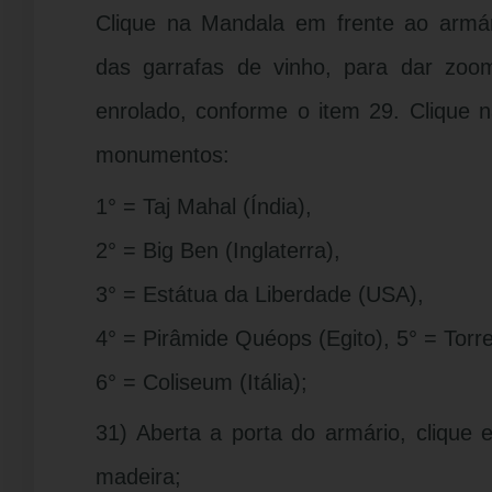
Clique na Mandala em frente ao armár
das garrafas de vinho, para dar zoo
enrolado, conforme o item 29. Clique 
monumentos:
1° = Taj Mahal (Índia),
2° = Big Ben (Inglaterra),
3° = Estátua da Liberdade (USA),
4° = Pirâmide Quéops (Egito), 5° = Torre 
6° = Coliseum (Itália);
31) Aberta a porta do armário, clique
madeira;