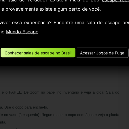
, e provavelmente existe algum perto de você.
 e coloque as cores no armário (à esquerda) na ordem de acordo com a
viver essa experiência? Encontre uma sala de escape pe
 no
Mundo Escape
.
Conhecer salas de escape no Brasil
Acessar Jogos de Fuga
o PAPEL. Dê zoom no papel no inventário e veja a dica. Saia do
ira. Use o copo para enche-lo.
ente no vaso (à esquerda). Regue-o com o copo com água e veja a planta
nta.