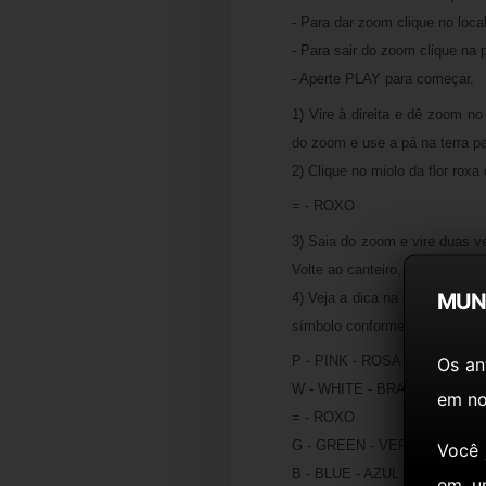
- Para dar zoom clique no loca
- Para sair do zoom clique na 
- Aperte PLAY para começar.
1) Vire à direita e dê zoom no 
do zoom e use a pá na terra p
2) Clique no miolo da flor roxa
= - ROXO
3) Saia do zoom e vire duas ve
Volte ao canteiro, pegue mais 
MUN
4) Veja a dica na parede e an
símbolo conforme a dica (item 
P - PINK - ROSA
Os an
W - WHITE - BRANCO
em no
= - ROXO
G - GREEN - VERDE
Você
B - BLUE - AZUL
em u