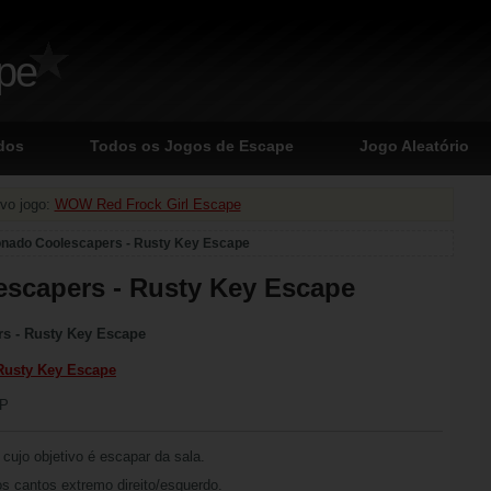
ape
dos
Todos os Jogos de Escape
Jogo Aleatório
vo jogo:
WOW Red Frock Girl Escape
nado Coolescapers - Rusty Key Escape
scapers - Rusty Key Escape
s - Rusty Key Escape
Rusty Key Escape
CP
 cujo objetivo é escapar da sala.
os cantos extremo direito/esquerdo.