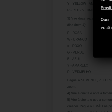
Y - YELLOW - AMARELO
Brasil
R - RED - VERMELHO
3) Vire duas vezes à direita
Quer 
dica (item 4):
você
P - ROSA
W - BRANCO
= - ROXO
G - VERDE
B - AZUL
Y - AMARELO
R - VERMELHO
Pegue a SEMENTE, o COPO e 
zoom.
4) Vire à direita e abra a torne
5) Vire à direita e use a sem
crescer. Pegue o LIMÃO na po