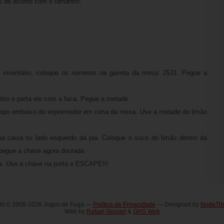
as de acordo com o tamanho:
 inventário, coloque os números na gaveta da mesa: 2531. Pegue a
ário e parta ele com a faca. Pegue a metade.
copo embaixo do espremedor em cima da mesa. Use a metade do limão
 na caixa no lado esquerdo da pia. Coloque o suco do limão dentro da
 pegue a chave agora dourada.
da. Use a chave na porta e ESCAPE!!!
ht © 2008-2026 Jogos de Fuga —
Política de Privacidade
— Designed by
NodeThi
Web by
Rafael Goulart
&
GHS Web