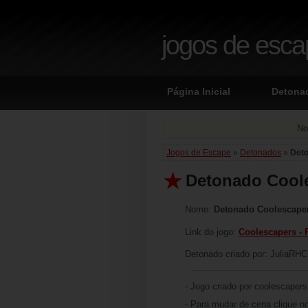
jogos de esc
Página Inicial
Detona
No
Jogos de Escape
»
Detonados
»
Deto
Detonado Coole
Nome:
Detonado Coolescaper
Link do jogo:
Coolescapers - 
Detonado criado por: JuliaRH
- Jogo criado por coolescapers
- Para mudar de cena clique n