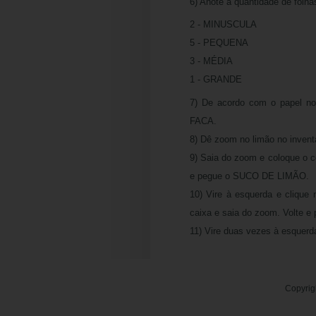
6) Anote a quantidade de folh
2 - MINUSCULA
5 - PEQUENA
3 - MÉDIA
1 - GRANDE
7) De acordo com o papel no
FACA.
8) Dê zoom no limão no invent
9) Saia do zoom e coloque o 
e pegue o SUCO DE LIMÃO.
10) Vire à esquerda e clique
caixa e saia do zoom. Volte e
11) Vire duas vezes à esquer
Copyrig