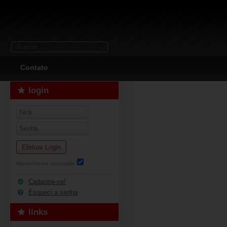
Contato
login
Efetuar Login
Mantenha-me conectado
Cadastre-se!
Esqueci a senha
links