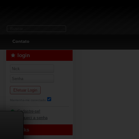
Contato
login
Efetuar Login
Mantenha-me conectado
Cadastre-se!
Esqueci a senha
links