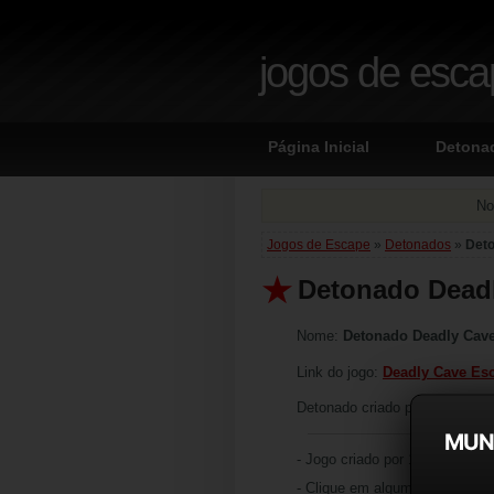
jogos de esc
Página Inicial
Detona
No
Jogos de Escape
»
Detonados
»
Det
Detonado Dead
Nome:
Detonado Deadly Cav
Link do jogo:
Deadly Cave Es
Detonado criado por: JuliaRH
MUN
- Jogo criado por 123bee cujo 
- Clique em algum objeto ou lu