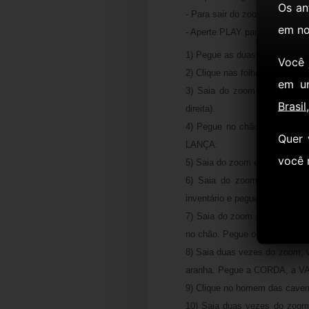
Os an
- Para sair do zoom, clique na 
em no
- Aperte PLAY para começar.
1) Pegue as duas PEDRAS no
Você
2) Clique nas folhas no chão (
em u
3) Saia do zoom e entre na e
Brasil
direita).
4) Pegue no chão da cavern
Quer 
LANÇA.
você
5) Saia do zoom e clique na t
6) Saia do zoom e clique no
inventário e pegue o GRAVET
7) Saia do zoom e use o grave
no chão. Pegue o RUBI.
8) Saia duas vezes do zoom, vi
aranha. Pegue a CORDA, a V
9) Clique no homem das caver
10) Saia duas vezes do zoom