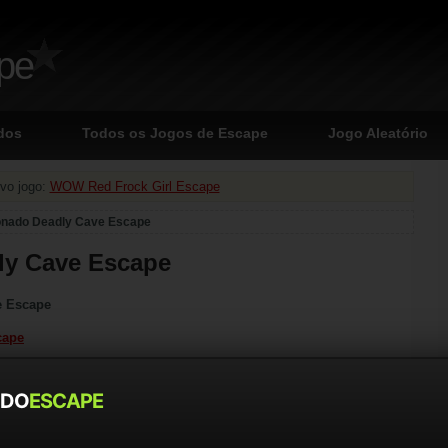
ape
dos
Todos os Jogos de Escape
Jogo Aleatório
vo jogo:
WOW Red Frock Girl Escape
onado Deadly Cave Escape
ly Cave Escape
e Escape
cape
CP
DO
ESCAPE
objetivo é escapar da caverna.
gar para dar zoom.