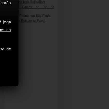
Entrevista com Selfdefiant
icarão
Escape Games no Rio de
Janeiro
Escape Rooms em São Paulo
Salas de Escape no Brasil
ê joga
ms no
rto de