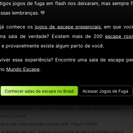
tigos jogos de fuga em flash nos deixaram, mas sempre f
seta abaixo ou no X no canto superior direito.
ssas lembranças. 💚
 chão e a TOCHA na parede.
 já conhece os
jogos de escape presenciais
, em que voc
à direita) e use as duas pedras. Acenda a tocha e pegue-a.
ma sala de verdade? Existem mais de 200
escape roo
ntrada ao fundo (à esquerda). Use a tocha no suporte na parede (à
, e provavelmente existe algum perto de você.
a a FACA DE PEDRA. Use-a no monte de terra e pegue a PONTA DE
viver essa experiência? Encontre uma sala de escape pe
 no
Mundo Escape
.
eia de aranha no alto da caverna. Pegue a ARANHA.
 portão (à esquerda). Pegue o tronco (à direita). Dê zoom nele no
O.
Conhecer salas de escape no Brasil
Acessar Jogos de Fuga
to no portão (à esquerda). Espere a cobra e o furão brigarem e clique
re à direita e desça. Clique no homem das cavernas (à direita) e use a
ARA e a CHAVE.
nas e use a faca de pedra na roupa dele. Pegue o PANO.
 e dê zoom na vara. Junte-a com a ponta da lança e prenda-a com a