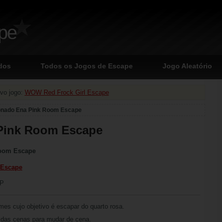
ape
dos
Todos os Jogos de Escape
Jogo Aleatório
vo jogo:
WOW Red Frock Girl Escape
onado Ena Pink Room Escape
Pink Room Escape
oom Escape
 Escape
CP
mes cujo objetivo é escapar do quarto rosa.
s das cenas para mudar de cena.