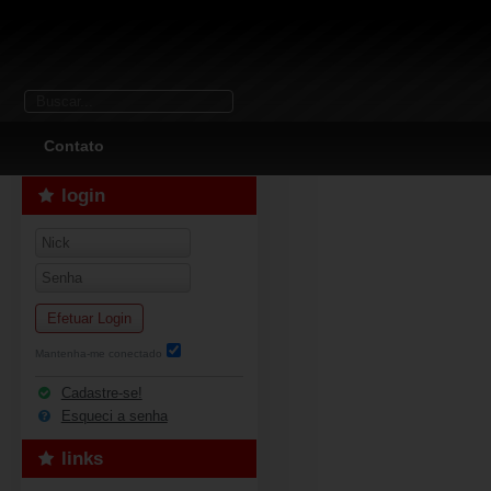
Contato
login
Efetuar Login
Mantenha-me conectado
Cadastre-se!
Esqueci a senha
links