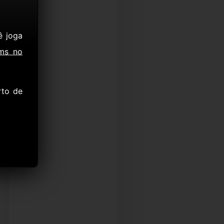
ê joga
ms no
rto de