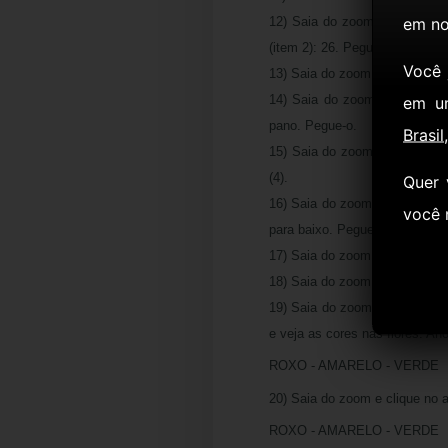
em no
12) Saia do zoom e clique na c
(item 2): 26. Pegue a FACA.
Você
13) Saia do zoom e clique no 
14) Saia do zoom e clique n
em u
pano. Pegue-o.
Brasil
15) Saia do zoom e clique na
(4).
Quer 
16) Saia do zoom e vire à dire
você
para baixo. Pegue a CHAVE.
17) Saia do zoom e clique no 
18) Saia do zoom e clique no 
19) Saia do zoom e clique no
e veja as cores nas flores. Ano
ROXO - AMARELO - VERDE
20) Saia do zoom e clique no a
ROXO - AMARELO - VERDE