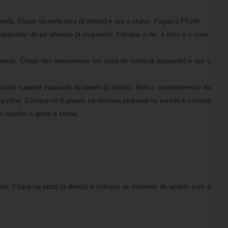
erda. Clique na porta roxa (à direita) e use a chave. Pegue a PILHA.
aspirador de pó amarelo (à esquerda). Coloque o fio, o tubo e o cone.
querda. Clique nos travesseiros em cima da cama (à esquerda) e use o
anto superior esquerdo da lareira (à direita). Abra o compartimento da
ue a pilha. Coloque os 6 papeis na moldura pequena na parede e coloque
o espelho e anote a senha:
eita. Clique na porta (à direita) e coloque os números de acordo com a