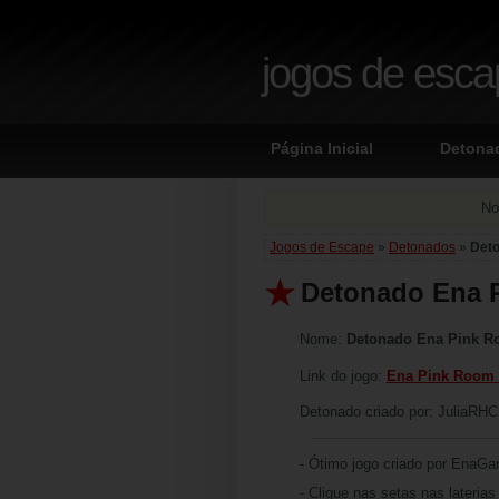
jogos de esc
Página Inicial
Detona
No
Jogos de Escape
»
Detonados
»
Det
Detonado Ena 
Nome:
Detonado Ena Pink R
Link do jogo:
Ena Pink Room
Detonado criado por: JuliaRH
- Ótimo jogo criado por EnaGa
- Clique nas setas nas lateria