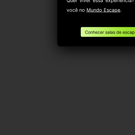
Quer viver essa experiência
você no
Mundo Escape
.
Conhecer salas de escape