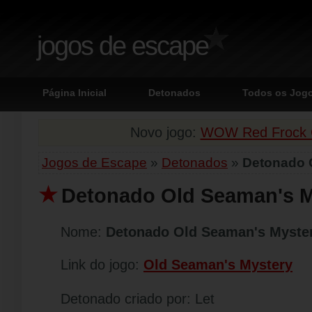
jogos de escape
Página Inicial
Detonados
Todos os Jog
Novo jogo:
WOW Red Frock G
Jogos de Escape
»
Detonados
»
Detonado 
Detonado Old Seaman's M
Nome:
Detonado Old Seaman's Myste
Link do jogo:
Old Seaman's Mystery
Detonado criado por: Let