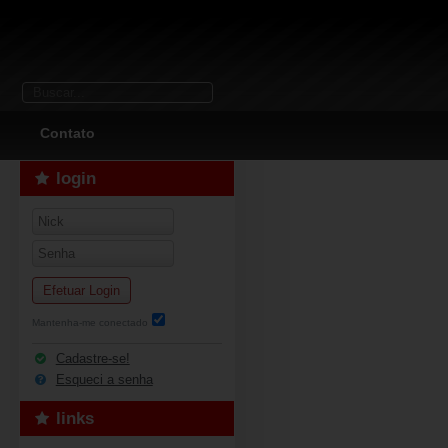
Contato
login
Efetuar Login
Mantenha-me conectado
Cadastre-se!
Esqueci a senha
links