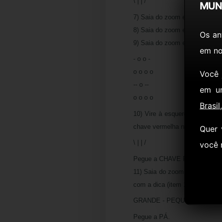
\ | | /
MUN
7) Saia do zoom e vire à dire
8) Saia do zoom e clique no re
Os an
9) Saia do zoom e veja a pare
em no
- o o -
o o o o
Você
-- o --
em u
o o o o
Brasil
10) Vire à esquerda e clique 
chave vermelha na sua respect
Quer 
\ | | /
você
Pegue a CHAVE PHILIPS.
11) Saia do zoom e use a cha
com a dica (item 1):
GRANDE - PEQUENO - PEQU
Pegue a PÁ.