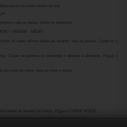
faixa escura no canto inferior da tela.
ar.
estante e veja as barras. Anote os tamanhos:
ENO - GRANDE - MÉDIO
ivros no canto inferior direito da estante. Veja os pontos. Conte-os e
eita. Clique na poltrona (à esquerda) e afastea a almofada. Pegue a
olo em cima da mesa. Veja as cores e anote:
arte inferior do armário (ao fundo). Pegue a CHAVE VERDE.
adro na parede (à esquerda). Veja os traços e anote: