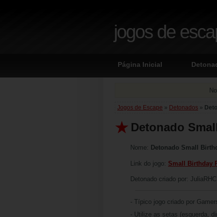
jogos de esc
Página Inicial
Detona
No
Jogos de Escape
»
Detonados
»
Deto
Detonado Small
Nome:
Detonado Small Birth
Link do jogo:
Small Birthday 
Detonado criado por: JuliaRH
- Típico jogo criado por Gamer
- Utilize as setas (esquerda, d