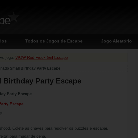
ape
dos
Todos os Jogos de Escape
Jogo Aleatório
vo jogo:
WOW Red Frock Girl Escape
nado Small Birthday Party Escape
 Birthday Party Escape
day Party Escape
Party Escape
CP
shood. Colete as chaves para resolver os puzzles e escapar.
ireita) para mudar de cena.