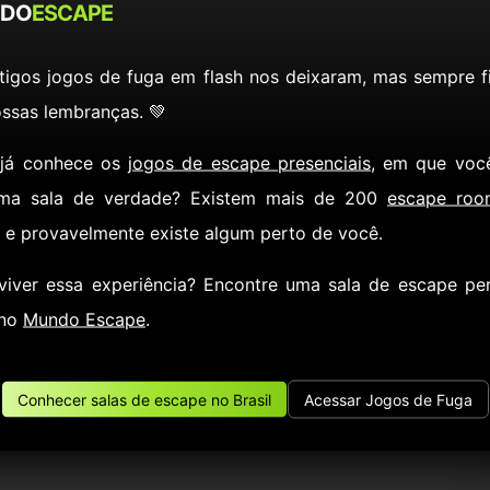
DO
ESCAPE
ita. Clique no alto da lâmpada e pegue a CHAVE AZUL.
lógio na parede (à esquerda). Anote: 20:25.
tigos jogos de fuga em flash nos deixaram, mas sempre f
de. Anote:
ssas lembranças. 💚
 já conhece os
jogos de escape presenciais
, em que voc
ma sala de verdade? Existem mais de 200
escape roo
, e provavelmente existe algum perto de você.
nas gavetas do armário marrom (ao fundo). Veja as fechaduras e use a
iva fechadura. Coloque os traços conforme a dica (item 6):
viver essa experiência? Encontre uma sala de escape pe
 no
Mundo Escape
.
ve verde na sua respectiva fechadura. Coloque os tamanhos de acordo
Conhecer salas de escape no Brasil
Acessar Jogos de Fuga
ENO - GRANDE - MÉDIO