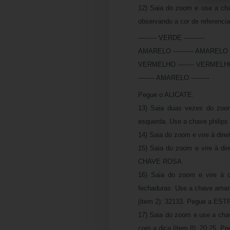
12) Saia do zoom e use a cha
observando a cor de referencia,
--------- VERDE ----------
AMARELO ---------- AMARELO
VERMELHO -------- VERMELH
-------- AMARELO ---------
Pegue o ALICATE.
13) Saia duas vezes do zoom 
esquerda. Use a chave phili
14) Saia do zoom e vire à dir
15) Saia do zoom e vire à dir
CHAVE ROSA.
16) Saia do zoom e vire à d
fechaduras. Use a chave amar
(item 2): 32133. Pegue a E
17) Saia do zoom e use a cha
com a dica (item 8): 20:25.