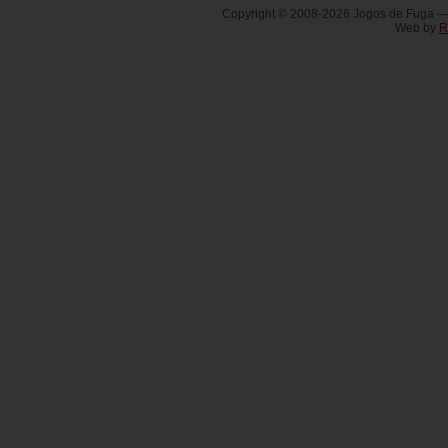
Copyright © 2008-2026 Jogos de Fuga 
Web by
R