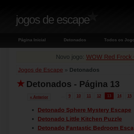
jogos de escape
Página Inicial
Detonados
Todos os Jog
Novo jogo:
WOW Red Frock G
Jogos de Escape
»
Detonados
Detonados - Página 13
…
9
10
11
12
13
14
15
« Anterior
Detonado Sphere Mystery Escape
Detonado Little Kitchen Puzzle
Detonado Fantastic Bedroom Esc