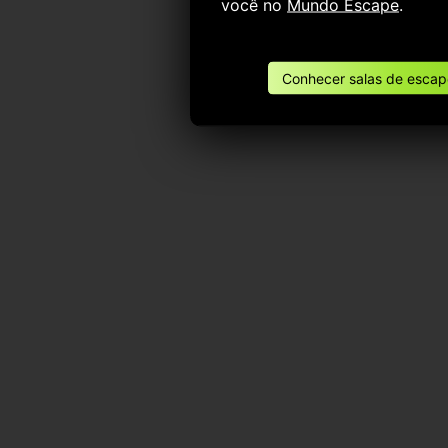
você no
Mundo Escape
.
Conhecer salas de escape