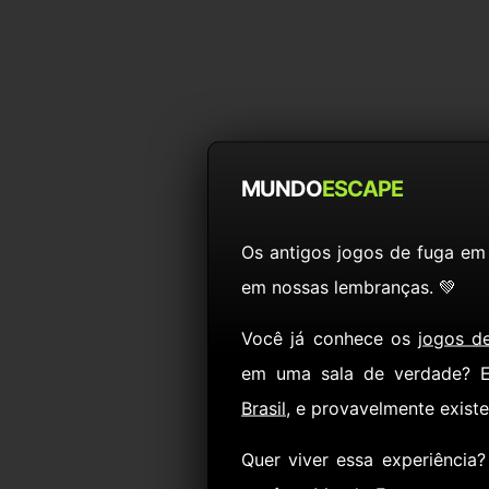
MUNDO
ESCAPE
Os antigos jogos de fuga em
em nossas lembranças. 💚
Você já conhece os
jogos d
em uma sala de verdade? 
Brasil
, e provavelmente exist
Quer viver essa experiência