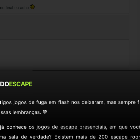
 no final eu acho
DO
ESCAPE
tigos jogos de fuga em flash nos deixaram, mas sempre f
rimeira cena em uma madeira em pé
ssas lembranças. 💚
 já conhece os
jogos de escape presenciais
, em que voc
ma sala de verdade? Existem mais de 200
escape roo