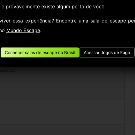
, e provavelmente existe algum perto de você.
viver essa experiência? Encontre uma sala de escape pe
 no
Mundo Escape
.
 é o cordão com uma foto
Conhecer salas de escape no Brasil
Acessar Jogos de Fuga
a foto...