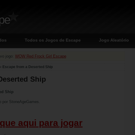
ape
dos
Todos os Jogos de Escape
Jogo Aleatório
vo jogo:
WOW Red Frock Girl Escape
»
Escape from a Deserted Ship
Deserted Ship
ed Ship
o por StoneAgeGames.
ique aqui para jogar