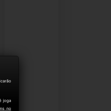
icarão
ê joga
ms no