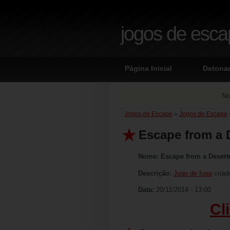
jogos de esc
Página Inicial
Detona
No
Jogos de Escape
»
Jogos de Escape
Escape from a 
Nome:
Escape from a Desert
Descrição:
Jogo de fuga
criad
Data:
20/11/2014 - 13:00
Cl