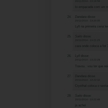
20/11/2014 - 13:19:56
to empacada com um 
Dandara
disse:
20/11/2014 - 13:20:35
Lyll na primeira cena 
Saito
disse:
20/11/2014 - 13:21:25
cara onde coloca a fot 
Lyll
disse:
20/11/2014 - 13:22:28
Travou.. vou ter que rei
Dandara
disse:
20/11/2014 - 13:22:32
Crysthal coloca o sexta
Saito
disse:
20/11/2014 - 13:22:48
ja achei