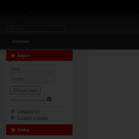
Contato
login
Efetuar Login
Mantenha-me conectado
Cadastre-se!
Esqueci a senha
links