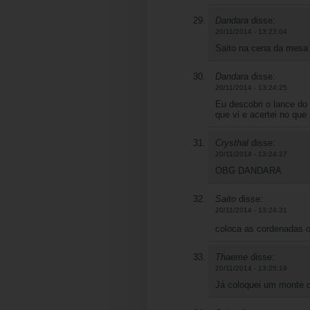
Dandara
disse:
20/11/2014 - 13:23:04
Saito na cena da mesa 
Dandara
disse:
20/11/2014 - 13:24:25
Eu descobri o lance do 
que vi e acertei no que 
Crysthal
disse:
20/11/2014 - 13:24:27
OBG DANDARA
Saito
disse:
20/11/2014 - 13:24:31
coloca as cordenadas 
Thaeme
disse:
20/11/2014 - 13:25:19
Já coloquei um monte 