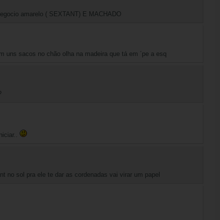
negocio amarelo ( SEXTANT) E MACHADO
tem uns sacos no chão olha na madeira que tá em ´pe a esq
?
niciar..
nt no sol pra ele te dar as cordenadas vai virar um papel