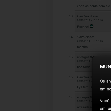
corta as corda com ele
Dandara
disse:
20/11/2014 - 13:16:40
Escapei
Saito
disse:
20/11/2014 - 13:17:16
mentira
rcvargas10
disse:
20/11/2014 - 13:17:32
MUN
boa tarde!
Dandara
disse:
Os an
20/11/2014 - 13:17:40
Lyll tem uma foto na p
em no
rcvargas10
disse:
Você
20/11/2014 - 13:17:45
atrasadaaaço hj
em u