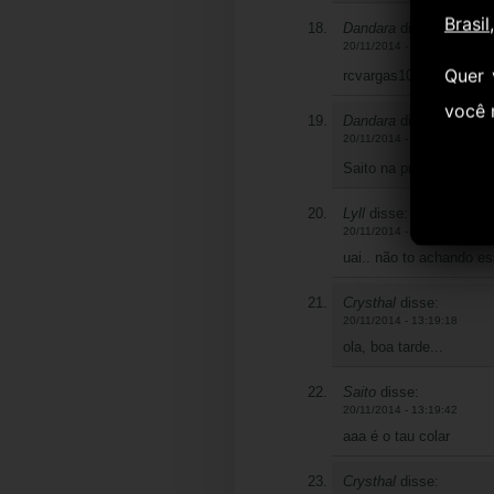
Brasil
Dandara
disse:
20/11/2014 - 13:18:20
Quer 
rcvargas10
você
Dandara
disse:
20/11/2014 - 13:19:04
Saito na primeira cena
Lyll
disse:
20/11/2014 - 13:19:15
uai.. não to achando ess
Crysthal
disse:
20/11/2014 - 13:19:18
ola, boa tarde...
Saito
disse:
20/11/2014 - 13:19:42
aaa é o tau colar
Crysthal
disse: