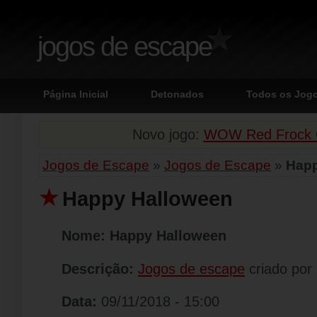
jogos de escape
Página Inicial
Detonados
Todos os Jog
Novo jogo:
WOW Red Frock G
Jogos de Escape
»
Jogos de Escape
»
Happ
Happy Halloween
Nome:
Happy Halloween
Descrição:
Jogos de escape
criado por
Data:
09/11/2018 - 15:00