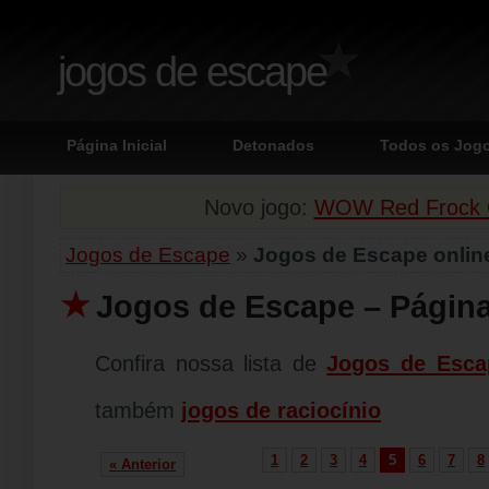
jogos de escape
Página Inicial
Detonados
Todos os Jog
Novo jogo:
WOW Red Frock G
Jogos de Escape
»
Jogos de Escape onlin
Jogos de Escape – Página
Confira nossa lista de
Jogos de Esca
também
jogos de raciocínio
1
2
3
4
5
6
7
8
« Anterior