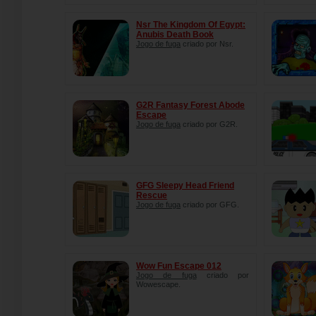
Nsr The Kingdom Of Egypt:
Anubis Death Book
Jogo de fuga
criado por Nsr.
G2R Fantasy Forest Abode
Escape
Jogo de fuga
criado por G2R.
GFG Sleepy Head Friend
Rescue
Jogo de fuga
criado por GFG.
Wow Fun Escape 012
Jogo de fuga
criado por
Wowescape.