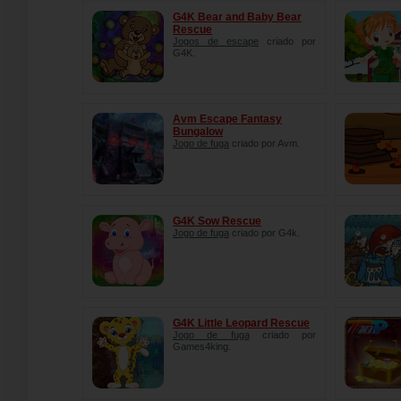
G4K Bear and Baby Bear
Rescue
Jogos de escape
criado por
G4K.
Avm Escape Fantasy
Bungalow
Jogo de fuga
criado por Avm.
G4K Sow Rescue
Jogo de fuga
criado por G4k.
G4K Little Leopard Rescue
Jogo de fuga
criado por
Games4king.