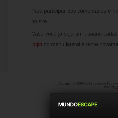
Para participar dos comentários é n
no site.
Caso você já seja um usuário cadas
login
no menu lateral e tente novame
Copyright © 2008-2026 Jogos de Fuga 
Web by
R
MUNDO
ESCAPE