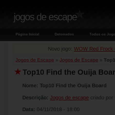
jogos de escape
Página Inicial
Detonados
Todos os Jog
Novo jogo:
WOW Red Frock G
Jogos de Escape
»
Jogos de Escape
»
Top1
Top10 Find the Ouija Boa
Nome:
Top10 Find the Ouija Board
Descrição:
Jogos de escape
criado por
Data:
04/11/2018 - 18:00