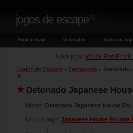
jogos de escape
Página Inicial
Detonados
Todos os Jog
Novo jogo:
WOW Red Frock G
Jogos de Escape
»
Detonados
»
Detonado 
5
Detonado Japanese Hous
Nome:
Detonado Japanese House Esc
Link do jogo:
Japanese House Escape 