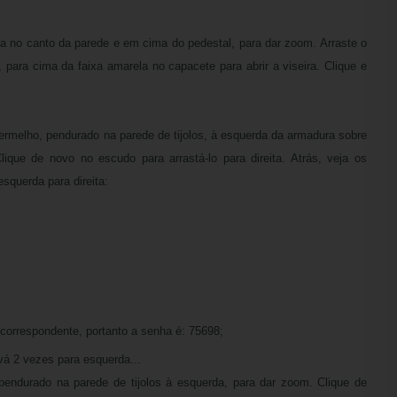
ra no canto da parede e em cima do pedestal, para dar zoom. Arraste o
o, para cima da faixa amarela no capacete para abrir a viseira. Clique e
vermelho, pendurado na parede de tijolos, à esquerda da armadura sobre
lique de novo no escudo para arrastá-lo para direita. Atrás, veja os
squerda para direita:
orrespondente, portanto a senha é: 75698;
vá 2 vezes para esquerda...
pendurado na parede de tijolos à esquerda, para dar zoom. Clique de