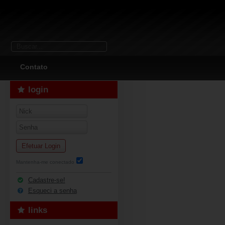
Contato
login
Efetuar Login
Mantenha-me conectado
Cadastre-se!
Esqueci a senha
links