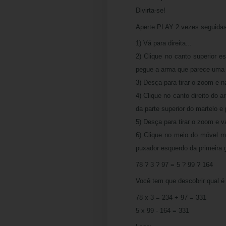
Divirta-se!
Aperte PLAY 2 vezes seguidas
1) Vá para direita...
2) Clique no canto superior 
pegue a arma que parece uma 
3) Desça para tirar o zoom e 
4) Clique no canto direito do 
da parte superior do martelo e
5) Desça para tirar o zoom e vá
6) Clique no meio do móvel m
puxador esquerdo da primeira 
78 ? 3 ? 97 = 5 ? 99 ? 164
Você tem que descobrir qual é
78 x 3 = 234 + 97 = 331
5 x 99 - 164 = 331