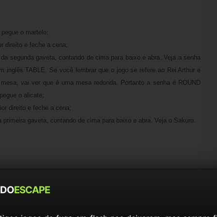
e pegue o martelo;
r direito e feche a cena;
 da segunda gaveta, contando de cima para baixo e abra. Veja a senha
 em inglês TABLE. Se você lembrar que o jogo se refere ao Rei Arthur e
a mesa, vai ver que é uma mesa redonda. Portanto a senha é ROUND
pegue o alicate;
or direito e feche a cena;
da primeira gaveta, contando de cima para baixo e abra. Veja o Sakuro.
DO
ESCAPE
 pegue o primeiro punhal;