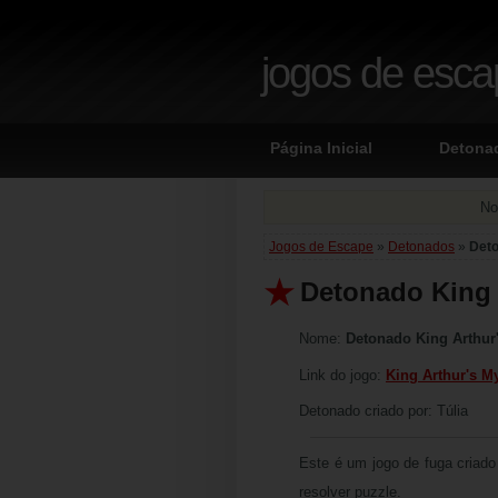
jogos de esc
Página Inicial
Detona
No
Jogos de Escape
»
Detonados
»
Deto
Detonado King 
Nome:
Detonado King Arthur
Link do jogo:
King Arthur's M
Detonado criado por: Túlia
Este é um jogo de fuga criado 
resolver puzzle.