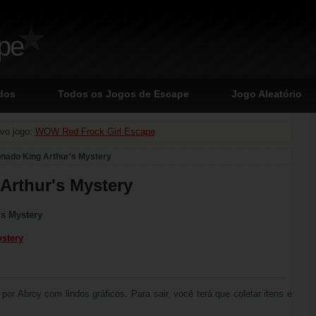
ape
dos
Todos os Jogos de Escape
Jogo Aleatório
vo jogo:
WOW Red Frock Girl Escape
nado King Arthur's Mystery
Arthur's Mystery
's Mystery
ystery
por Abroy com lindos gráficos. Para sair, você terá que coletar itens e