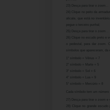
23) Desça para tirar o zoom...
24) Clique no peito da armadu
alicate, que está no inventári
pegue o terceiro punhal;
25) Desça para tirar o zoom...
26) Clique no escudo preto e 
o pedestal, para dar zoom. C
símbolos que apareceram, da e
1° símbolo = Vênus = 7
2° símbolo = Marte = 5
3° símbolo = Sol = 6
4° símbolo = Lua = 9
5° símbolo = Mercúrio = 8
Cada símbolo tem um número c
27) Desça para tirar o zoom e 
28) Clique no grande escudo 