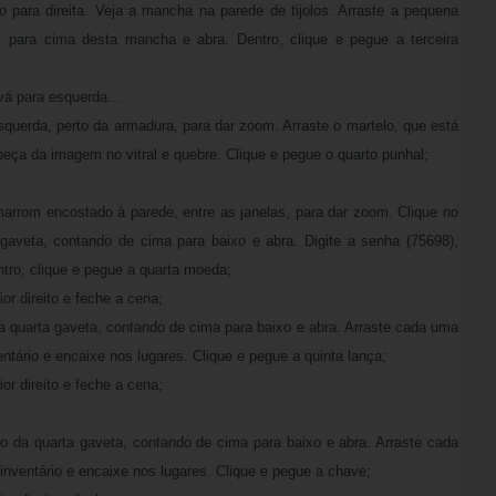
o para direita. Veja a mancha na parede de tijolos. Arraste a pequena
o, para cima desta mancha e abra. Dentro, clique e pegue a terceira
vá para esquerda...
squerda, perto da armadura, para dar zoom. Arraste o martelo, que está
beça da imagem no vitral e quebre. Clique e pegue o quarto punhal;
arrom encostado à parede, entre as janelas, para dar zoom. Clique no
 gaveta, contando de cima para baixo e abra. Digite a senha (75698),
ntro, clique e pegue a quarta moeda;
or direito e feche a cena;
da quarta gaveta, contando de cima para baixo e abra. Arraste cada uma
tário e encaixe nos lugares. Clique e pegue a quinta lança;
or direito e feche a cena;
o da quarta gaveta, contando de cima para baixo e abra. Arraste cada
inventário e encaixe nos lugares. Clique e pegue a chave;