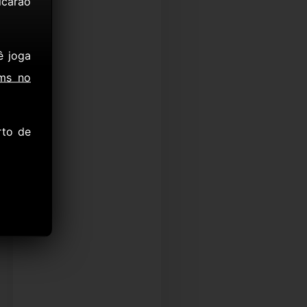
icarão
ê joga
ms no
rto de