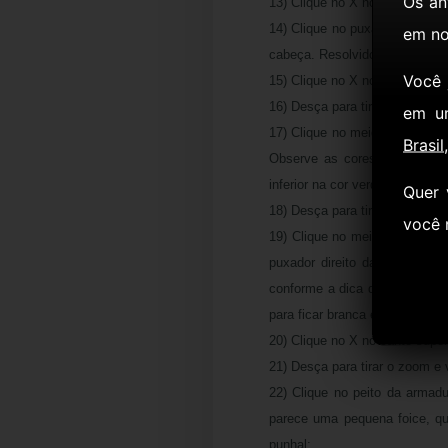
Os an
13) Clique no X no canto superi
14) Clique no puxador direito
em no
cabeça. Resolvido este puzzle
Você
15) Clique no X no canto superi
16) Desça para tirar o zoom e v
em u
17) Clique no meio do painel 
Brasil
Observe as cores do painel e
inferior na cor verde;
Quer 
18) Desça para tirar o zoom e 
você
19) Clique no meio do móvel m
puxador direito da segunda g
conforme a dica do item 17. E
para ficar branca e, por últim
20) Clique no X no canto superi
21) Desça para tirar o zoom e 
22) Clique no peito da armad
parece uma pequena foice, qu
punhal;