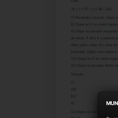
Logo:
78 x 3 + 97 = 5 x 99 – 164
7) Resolvido o puzzle, clique 
8) Clique no X no canto superio
9) Clique no puxador esquerdo
de letras. A dica é a palavra
olhar pelas velas em cima d
(redonda). Digite esta senha e 
10) Clique no X no canto superi
11) Clique no puxador direito 
Solução:
27
192
812
MUN
41
12) Digite os números acima e